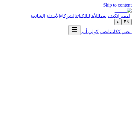
Skip to content
المميزات
كيف يعمل
للأهالي
للكباتن
الشركاء
الأسئلة الشائعة
EN
ع
انضم ككابتن
انضم كولي أمر
info@bus14.co
OPS-CAI-SR
Application – [Role] / [City] [CODE]