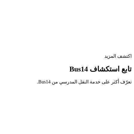
أحمد س.
ولي أمر · الرياض
مريم ك.
ولية أمر · القاهرة الجديدة
اكتشف المزيد
تابع استكشاف Bus14
تعرّف أكثر على خدمة النقل المدرسي من Bus14.
المميزات
تتبع مباشر، كباتن موثوقون، مطابقة ذكية، ودفع مرن — كل ما ي
اعرف المزيد