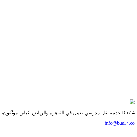
كيف يعمل
من تحميل التطبيق إلى الرحلة اليومية — أربع خطوات بسيطة للأ
اعرف المزيد
للكباتن
دخل شهري ثابت، مسارات قريبة من منزلك، ومدفوعات شفافة ع
اعرف المزيد
جاهز لصباح أهدأ؟
سجّل الآن — سواء كنت ولي أمر يحجز رحلات أو كابتن يبحث عن مسار
انضم كولي أمر
انضم كباتن
Bus14 خدمة نقل مدرسي تعمل في القاهرة والرياض. كباتن موثّقون، تتبع مباشر، وخطط شهرية مرنة للأهالي والمدارس والشركات.
info@bus14.co