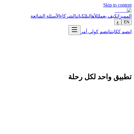
Skip to content
المميزات
كيف يعمل
للأهالي
للكباتن
الشركاء
الأسئلة الشائعة
EN
ع
انضم ككابتن
انضم كولي أمر
تطبيق واحد لكل رحلة